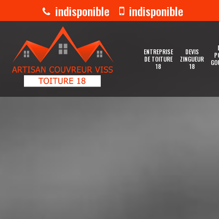
indisponible
indisponible
ENTREPRISE
DEVIS
P
DE TOITURE
ZINGUEUR
GO
18
18