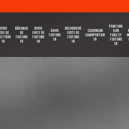
PEINTURE
DEVIS
BÂCHAGE
DEVIS
RECHERCHE
DEVIS
COUVREUR
SUR
OSE DE
DE
FUITE DE
FUITE DE
TOITURE
CHARPENTIER
TUILE ET
I
UTTIÈRE
TOITURE
TOITURE
TOITURE
18
18
TOITURE
18
18
18
18
18