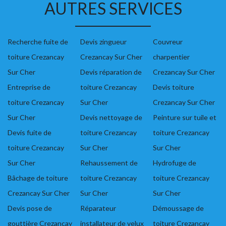
AUTRES SERVICES
Recherche fuite de
Devis zingueur
Couvreur
toiture Crezancay
Crezancay Sur Cher
charpentier
Sur Cher
Devis réparation de
Crezancay Sur Cher
Entreprise de
toiture Crezancay
Devis toiture
toiture Crezancay
Sur Cher
Crezancay Sur Cher
Sur Cher
Devis nettoyage de
Peinture sur tuile et
Devis fuite de
toiture Crezancay
toiture Crezancay
toiture Crezancay
Sur Cher
Sur Cher
Sur Cher
Rehaussement de
Hydrofuge de
Bâchage de toiture
toiture Crezancay
toiture Crezancay
Crezancay Sur Cher
Sur Cher
Sur Cher
Devis pose de
Réparateur
Démoussage de
gouttière Crezancay
installateur de velux
toiture Crezancay