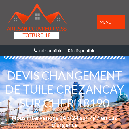
MENU
indisponible
indisponible
DEVIS CHANGEMENT
DE TUILE CREZANCAY
SUR CHER 18190
Nous intervenons 24h/24 sur 7j/7 en cas
d'urgence