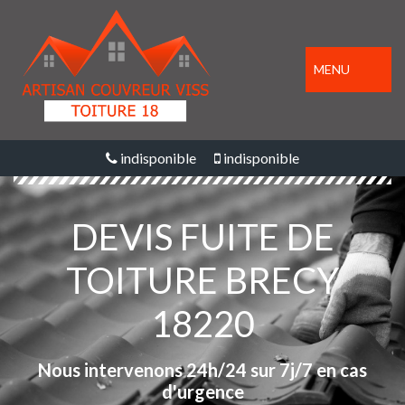
MENU
indisponible
indisponible
DEVIS FUITE DE
TOITURE BRECY
18220
Nous intervenons 24h/24 sur 7j/7 en cas
d'urgence