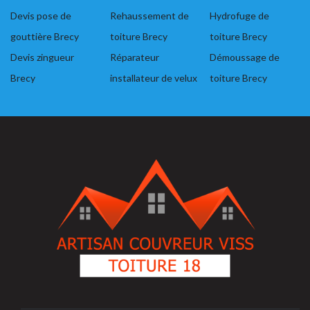
Devis pose de
Rehaussement de
Hydrofuge de
gouttière Brecy
toiture Brecy
toiture Brecy
Devis zingueur
Réparateur
Démoussage de
Brecy
installateur de velux
toiture Brecy