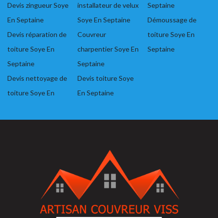
Devis zingueur Soye
installateur de velux
Septaine
En Septaine
Soye En Septaine
Démoussage de
Devis réparation de
Couvreur
toiture Soye En
toiture Soye En
charpentier Soye En
Septaine
Septaine
Septaine
Devis nettoyage de
Devis toiture Soye
toiture Soye En
En Septaine