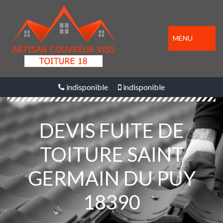
MENU
indisponible
indisponible
DEVIS FUITE DE
TOITURE SAINT
GERMAIN DU PUY
18390