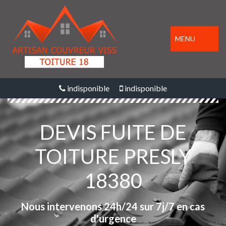
MENU
indisponible
indisponible
DEVIS FUITE DE
TOITURE PRESLY
18380
Nous intervenons 24h/24 sur 7j/7 en cas
d'urgence