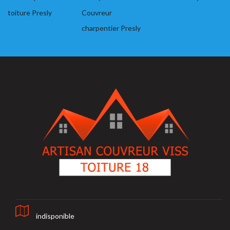
toiture Presly
Couvreur
charpentier Presly
indisponible