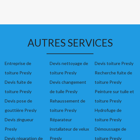
AUTRES SERVICES
Entreprise de
Devis nettoyage de
Devis toiture Presly
toiture Presly
toiture Presly
Recherche fuite de
Devis fuite de
Devis changement
toiture Presly
toiture Presly
de tuile Presly
Peinture sur tuile et
Devis pose de
Rehaussement de
toiture Presly
gouttière Presly
toiture Presly
Hydrofuge de
Devis zingueur
Réparateur
toiture Presly
Presly
installateur de velux
Démoussage de
Devis réparation de
Presly
toiture Presly