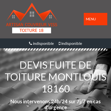
MENU
indisponible
indisponible
DEVIS FUITE DE
TOITURE MONTLOUIS
18160
Nous intervenons 24h/24 sur 7j/7 en cas
d'urgence