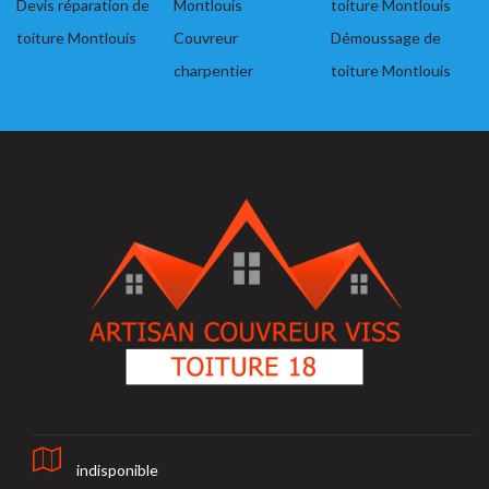
Devis réparation de
Montlouis
toiture Montlouis
toiture Montlouis
Couvreur
Démoussage de
charpentier
toiture Montlouis
indisponible