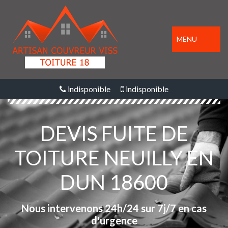
MENU
indisponible
indisponible
DEVIS FUITE DE
TOITURE NEUILLY EN
DUN 18600
Nous intervenons 24h/24 sur 7j/7 en cas
d'urgence