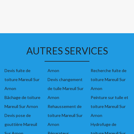
AUTRES SERVICES
Devis fuite de
Arnon
Recherche fuite de
toiture Mareuil Sur
Devis changement
toiture Mareuil Sur
Arnon
de tuile Mareuil Sur
Arnon
Bâchage de toiture
Arnon
Peinture sur tuile et
Mareuil Sur Arnon
Rehaussement de
toiture Mareuil Sur
Devis pose de
toiture Mareuil Sur
Arnon
gouttière Mareuil
Arnon
Hydrofuge de
Sur Arnon
Réparateur
toiture Mareuil Sur