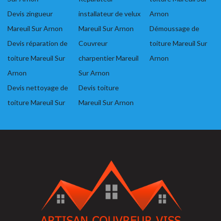
Devis zingueur
installateur de velux
Arnon
Mareuil Sur Arnon
Mareuil Sur Arnon
Démoussage de
Devis réparation de
Couvreur
toiture Mareuil Sur
toiture Mareuil Sur
charpentier Mareuil
Arnon
Arnon
Sur Arnon
Devis nettoyage de
Devis toiture
toiture Mareuil Sur
Mareuil Sur Arnon