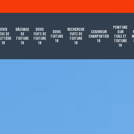
PEINTURE
DEVIS
BÂCHAGE
DEVIS
RECHERCHE
DEVIS
COUVREUR
SUR
OSE DE
DE
FUITE DE
FUITE DE
TOITURE
CHARPENTIER
TUILE ET
I
UTTIÈRE
TOITURE
TOITURE
TOITURE
18
18
TOITURE
18
18
18
18
18