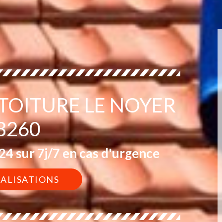
 TOITURE LE NOYER
8260
4 sur 7j/7 en cas d'urgence
ÉALISATIONS