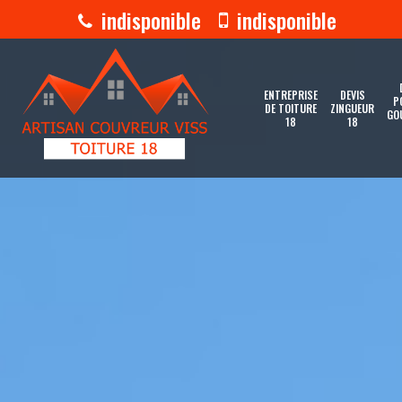
indisponible
indisponible
ENTREPRISE
DEVIS
P
DE TOITURE
ZINGUEUR
GO
18
18