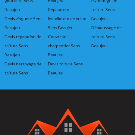
gouttière Sens
Beaujeu
Hydrofuge de
Beaujeu
Réparateur
toiture Sens
Devis zingueur Sens
installateur de velux
Beaujeu
Beaujeu
Sens Beaujeu
Démoussage de
Devis réparation de
Couvreur
toiture Sens
toiture Sens
charpentier Sens
Beaujeu
Beaujeu
Beaujeu
Devis nettoyage de
Devis toiture Sens
toiture Sens
Beaujeu