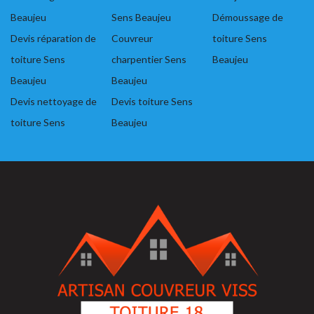
Beaujeu
Sens Beaujeu
Démoussage de
Devis réparation de
Couvreur
toiture Sens
toiture Sens
charpentier Sens
Beaujeu
Beaujeu
Beaujeu
Devis nettoyage de
Devis toiture Sens
toiture Sens
Beaujeu