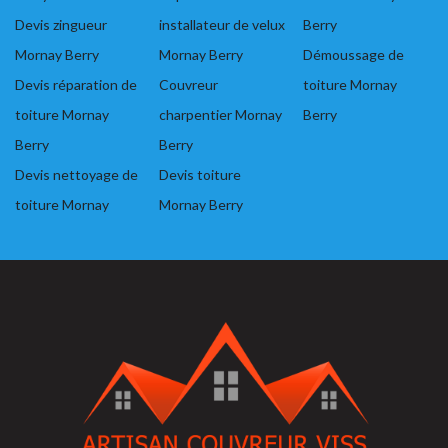
Devis zingueur
installateur de velux
Berry
Mornay Berry
Mornay Berry
Démoussage de
Devis réparation de
Couvreur
toiture Mornay
toiture Mornay
charpentier Mornay
Berry
Berry
Berry
Devis nettoyage de
Devis toiture
toiture Mornay
Mornay Berry