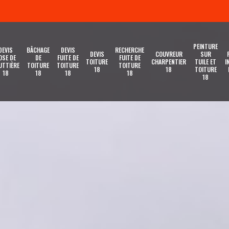
PEINTURE
DEVIS
BÂCHAGE
DEVIS
RECHERCHE
DEVIS
COUVREUR
SUR
OSE DE
DE
FUITE DE
FUITE DE
TOITURE
CHARPENTIER
TUILE ET
I
UTTIÈRE
TOITURE
TOITURE
TOITURE
18
18
TOITURE
18
18
18
18
18