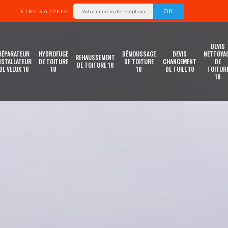
ÊTRE RAPPELÉ
DEVIS
RÉPARATEUR
HYDROFUGE
DÉMOUSSAGE
DEVIS
NETTOYA
REHAUSSEMENT
NSTALLATEUR
DE TOITURE
DE TOITURE
CHANGEMENT
DE
DE TOITURE 18
DE VELUX 18
18
18
DE TUILE 18
TOITUR
18