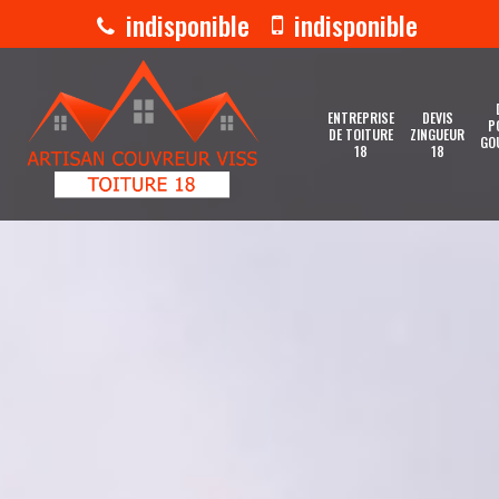
indisponible
indisponible
ENTREPRISE
DEVIS
P
DE TOITURE
ZINGUEUR
GO
18
18