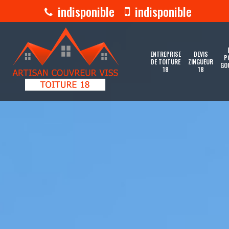
indisponible
indisponible
ENTREPRISE
DEVIS
P
DE TOITURE
ZINGUEUR
GO
18
18