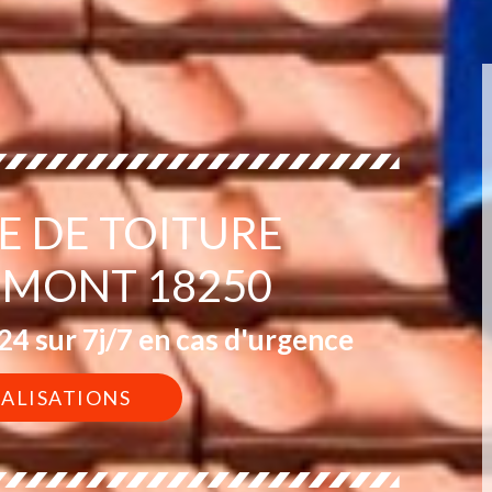
E DE TOITURE
MONT 18250
4 sur 7j/7 en cas d'urgence
ÉALISATIONS