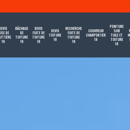
PEINTURE
DEVIS
BÂCHAGE
DEVIS
RECHERCHE
DEVIS
COUVREUR
SUR
OSE DE
DE
FUITE DE
FUITE DE
TOITURE
CHARPENTIER
TUILE ET
I
UTTIÈRE
TOITURE
TOITURE
TOITURE
18
18
TOITURE
18
18
18
18
18