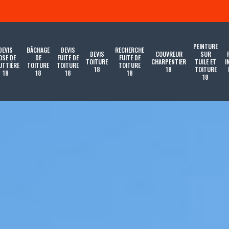
PEINTURE
DEVIS
BÂCHAGE
DEVIS
RECHERCHE
DEVIS
COUVREUR
SUR
OSE DE
DE
FUITE DE
FUITE DE
TOITURE
CHARPENTIER
TUILE ET
I
UTTIÈRE
TOITURE
TOITURE
TOITURE
18
18
TOITURE
18
18
18
18
18