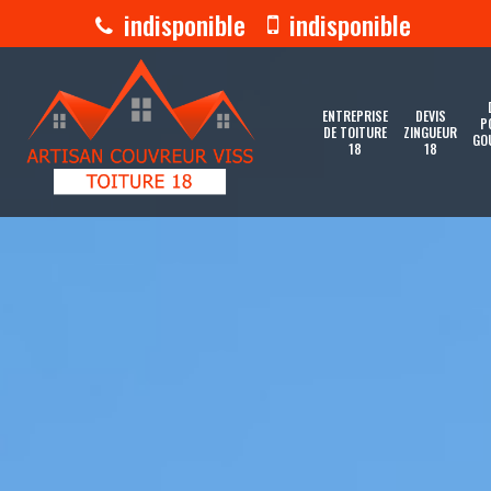
indisponible
indisponible
ENTREPRISE
DEVIS
P
DE TOITURE
ZINGUEUR
GO
18
18