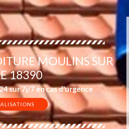
OITURE MOULINS SUR
E 18390
4 sur 7j/7 en cas d'urgence
ÉALISATIONS