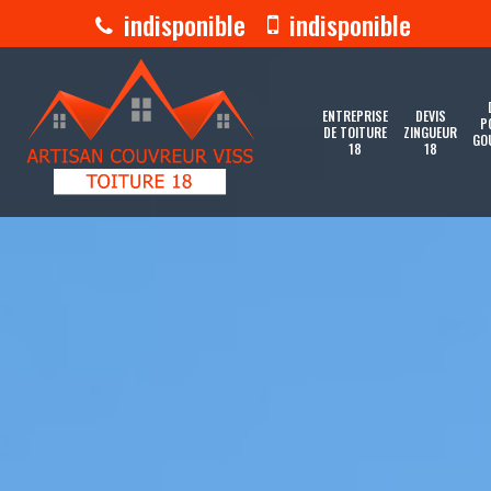
indisponible
indisponible
ENTREPRISE
DEVIS
P
DE TOITURE
ZINGUEUR
GO
18
18