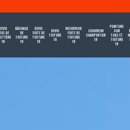
PEINTURE
DEVIS
BÂCHAGE
DEVIS
RECHERCHE
DEVIS
COUVREUR
SUR
OSE DE
DE
FUITE DE
FUITE DE
TOITURE
CHARPENTIER
TUILE ET
I
UTTIÈRE
TOITURE
TOITURE
TOITURE
18
18
TOITURE
18
18
18
18
18