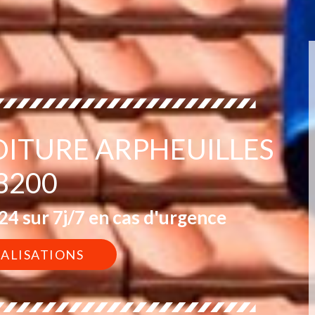
OITURE ARPHEUILLES
8200
4 sur 7j/7 en cas d'urgence
ÉALISATIONS