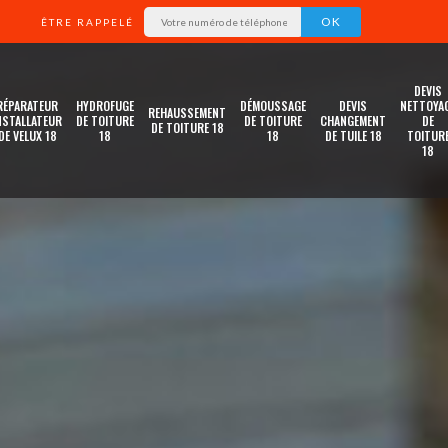
ÊTRE RAPPELÉ
DEVIS
RÉPARATEUR
HYDROFUGE
DÉMOUSSAGE
DEVIS
NETTOYA
REHAUSSEMENT
NSTALLATEUR
DE TOITURE
DE TOITURE
CHANGEMENT
DE
DE TOITURE 18
DE VELUX 18
18
18
DE TUILE 18
TOITUR
18