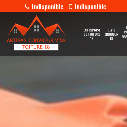
indisponible
indisponible
ENTREPRISE
DEVIS
P
DE TOITURE
ZINGUEUR
GO
18
18