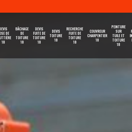
PEINTURE
DEVIS
BÂCHAGE
DEVIS
RECHERCHE
DEVIS
COUVREUR
SUR
OSE DE
DE
FUITE DE
FUITE DE
TOITURE
CHARPENTIER
TUILE ET
I
UTTIÈRE
TOITURE
TOITURE
TOITURE
18
18
TOITURE
18
18
18
18
18