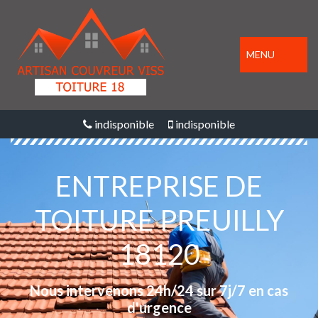
MENU
indisponible
indisponible
ENTREPRISE DE
TOITURE PREUILLY
18120
Nous intervenons 24h/24 sur 7j/7 en cas
d'urgence