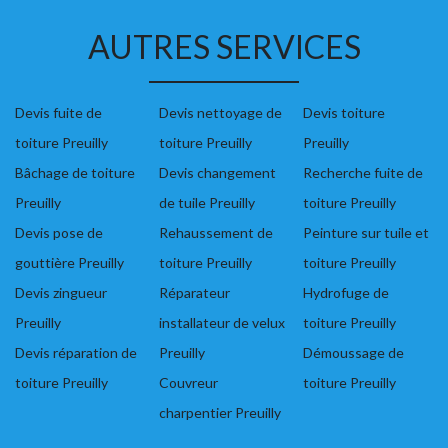
AUTRES SERVICES
Devis fuite de
Devis nettoyage de
Devis toiture
toiture Preuilly
toiture Preuilly
Preuilly
Bâchage de toiture
Devis changement
Recherche fuite de
Preuilly
de tuile Preuilly
toiture Preuilly
Devis pose de
Rehaussement de
Peinture sur tuile et
gouttière Preuilly
toiture Preuilly
toiture Preuilly
Devis zingueur
Réparateur
Hydrofuge de
Preuilly
installateur de velux
toiture Preuilly
Devis réparation de
Preuilly
Démoussage de
toiture Preuilly
Couvreur
toiture Preuilly
charpentier Preuilly