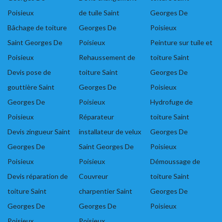
Poisieux
de tuile Saint
Georges De
Bâchage de toiture
Georges De
Poisieux
Saint Georges De
Poisieux
Peinture sur tuile et
Poisieux
Rehaussement de
toiture Saint
Devis pose de
toiture Saint
Georges De
gouttière Saint
Georges De
Poisieux
Georges De
Poisieux
Hydrofuge de
Poisieux
Réparateur
toiture Saint
Devis zingueur Saint
installateur de velux
Georges De
Georges De
Saint Georges De
Poisieux
Poisieux
Poisieux
Démoussage de
Devis réparation de
Couvreur
toiture Saint
toiture Saint
charpentier Saint
Georges De
Georges De
Georges De
Poisieux
Poisieux
Poisieux