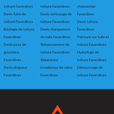
toiture Faverdines
toiture Faverdines
charpentier
Devis fuite de
Devis nettoyage de
Faverdines
toiture Faverdines
toiture Faverdines
Devis toiture
Bâchage de toiture
Devis changement
Faverdines
Faverdines
de tuile Faverdines
Peinture sur tuile et
Devis pose de
Rehaussement de
toiture Faverdines
gouttière
toiture Faverdines
Hydrofuge de
Faverdines
Réparateur
toiture Faverdines
Devis zingueur
installateur de velux
Démoussage de
Faverdines
Faverdines
toiture Faverdines