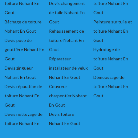
toiture Nohant En
Devis changement
toiture Nohant En
Gout
de tuile Nohant En
Gout
Bâchage de toiture
Gout
Peinture sur tuile et
Nohant En Gout
Rehaussement de
toiture Nohant En
Devis pose de
toiture Nohant En
Gout
gouttière Nohant En
Gout
Hydrofuge de
Gout
Réparateur
toiture Nohant En
Devis zingueur
installateur de velux
Gout
Nohant En Gout
Nohant En Gout
Démoussage de
Devis réparation de
Couvreur
toiture Nohant En
toiture Nohant En
charpentier Nohant
Gout
Gout
En Gout
Devis nettoyage de
Devis toiture
toiture Nohant En
Nohant En Gout