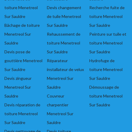
toiture Menetreol
Devis changement
Recherche fuite de
Sur Sauldre
de tuile Menetreol
toiture Menetreol
Bâchage de toiture
Sur Sauldre
Sur Sauldre
Menetreol Sur
Rehaussement de
Peinture sur tuile et
Sauldre
toiture Menetreol
toiture Menetreol
Devis pose de
Sur Sauldre
Sur Sauldre
gouttière Menetreol
Réparateur
Hydrofuge de
Sur Sauldre
installateur de velux
toiture Menetreol
Devis zingueur
Menetreol Sur
Sur Sauldre
Menetreol Sur
Sauldre
Démoussage de
Sauldre
Couvreur
toiture Menetreol
Devis réparation de
charpentier
Sur Sauldre
toiture Menetreol
Menetreol Sur
Sur Sauldre
Sauldre
Devis nettoyage de
Devis toiture