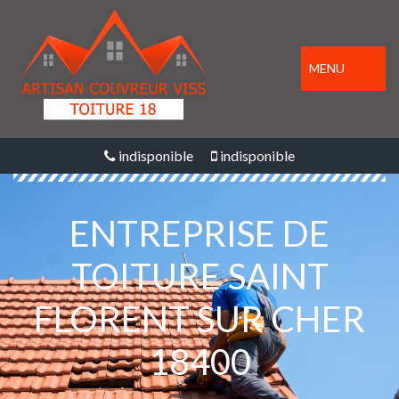
MENU
indisponible
indisponible
ENTREPRISE DE
TOITURE SAINT
FLORENT SUR CHER
18400