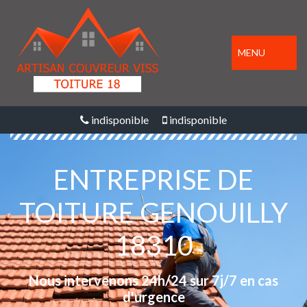
MENU
indisponible
indisponible
ENTREPRISE DE
TOITURE GENOUILLY
18310
Nous intervenons 24h/24 sur 7j/7 en cas
d'urgence