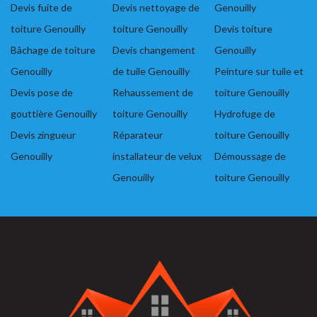
Devis fuite de
Devis nettoyage de
Genouilly
toiture Genouilly
toiture Genouilly
Devis toiture
Bâchage de toiture
Devis changement
Genouilly
Genouilly
de tuile Genouilly
Peinture sur tuile et
Devis pose de
Rehaussement de
toiture Genouilly
gouttière Genouilly
toiture Genouilly
Hydrofuge de
Devis zingueur
Réparateur
toiture Genouilly
Genouilly
installateur de velux
Démoussage de
Genouilly
toiture Genouilly