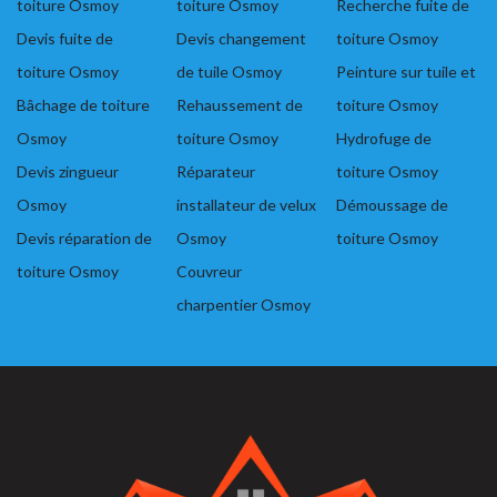
toiture Osmoy
toiture Osmoy
Recherche fuite de
Devis fuite de
Devis changement
toiture Osmoy
toiture Osmoy
de tuile Osmoy
Peinture sur tuile et
Bâchage de toiture
Rehaussement de
toiture Osmoy
Osmoy
toiture Osmoy
Hydrofuge de
Devis zingueur
Réparateur
toiture Osmoy
Osmoy
installateur de velux
Démoussage de
Devis réparation de
Osmoy
toiture Osmoy
toiture Osmoy
Couvreur
charpentier Osmoy