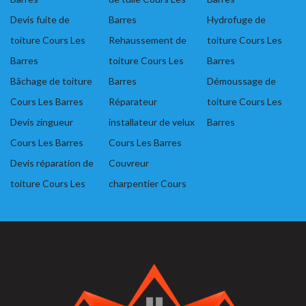
Devis fuite de
Barres
Hydrofuge de
toiture Cours Les
Rehaussement de
toiture Cours Les
Barres
toiture Cours Les
Barres
Bâchage de toiture
Barres
Démoussage de
Cours Les Barres
Réparateur
toiture Cours Les
Devis zingueur
installateur de velux
Barres
Cours Les Barres
Cours Les Barres
Devis réparation de
Couvreur
toiture Cours Les
charpentier Cours