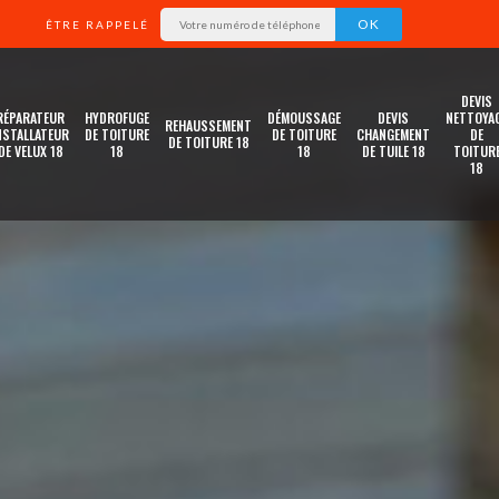
ÊTRE RAPPELÉ
DEVIS
RÉPARATEUR
HYDROFUGE
DÉMOUSSAGE
DEVIS
NETTOYA
REHAUSSEMENT
NSTALLATEUR
DE TOITURE
DE TOITURE
CHANGEMENT
DE
DE TOITURE 18
DE VELUX 18
18
18
DE TUILE 18
TOITUR
18