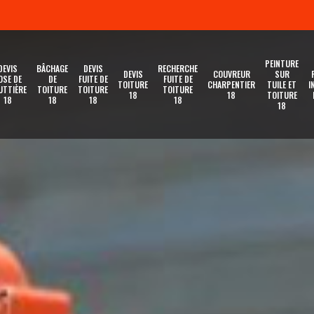
PEINTURE
DEVIS
BÂCHAGE
DEVIS
RECHERCHE
DEVIS
COUVREUR
SUR
OSE DE
DE
FUITE DE
FUITE DE
TOITURE
CHARPENTIER
TUILE ET
I
UTTIÈRE
TOITURE
TOITURE
TOITURE
18
18
TOITURE
18
18
18
18
18