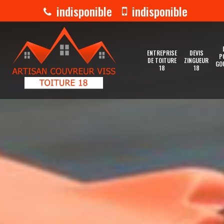
indisponible
indisponible
ENTREPRISE
DEVIS
P
DE TOITURE
ZINGUEUR
GO
18
18