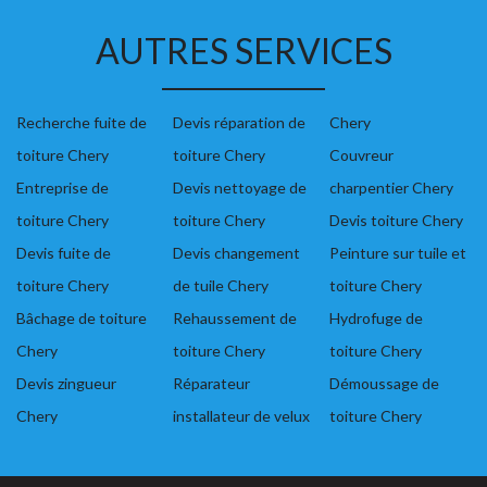
AUTRES SERVICES
Recherche fuite de
Devis réparation de
Chery
toiture Chery
toiture Chery
Couvreur
Entreprise de
Devis nettoyage de
charpentier Chery
toiture Chery
toiture Chery
Devis toiture Chery
Devis fuite de
Devis changement
Peinture sur tuile et
toiture Chery
de tuile Chery
toiture Chery
Bâchage de toiture
Rehaussement de
Hydrofuge de
Chery
toiture Chery
toiture Chery
Devis zingueur
Réparateur
Démoussage de
Chery
installateur de velux
toiture Chery