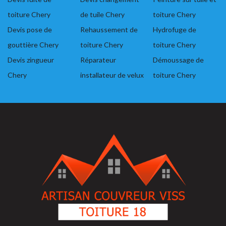
toiture Chery
de tuile Chery
toiture Chery
Devis pose de
Rehaussement de
Hydrofuge de
gouttière Chery
toiture Chery
toiture Chery
Devis zingueur
Réparateur
Démoussage de
Chery
installateur de velux
toiture Chery