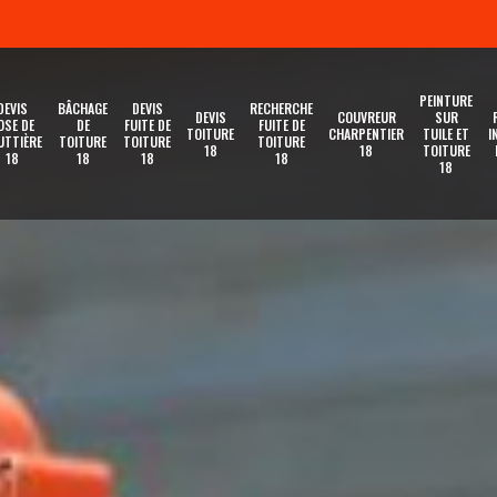
PEINTURE
DEVIS
BÂCHAGE
DEVIS
RECHERCHE
DEVIS
COUVREUR
SUR
OSE DE
DE
FUITE DE
FUITE DE
TOITURE
CHARPENTIER
TUILE ET
I
UTTIÈRE
TOITURE
TOITURE
TOITURE
18
18
TOITURE
18
18
18
18
18