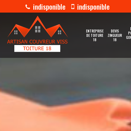
indisponible
indisponible
ENTREPRISE
DEVIS
P
DE TOITURE
ZINGUEUR
GO
18
18