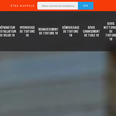
ÊTRE RAPPELÉ
DEVIS
RÉPARATEUR
HYDROFUGE
DÉMOUSSAGE
DEVIS
NETTOYA
REHAUSSEMENT
NSTALLATEUR
DE TOITURE
DE TOITURE
CHANGEMENT
DE
DE TOITURE 18
DE VELUX 18
18
18
DE TUILE 18
TOITUR
18