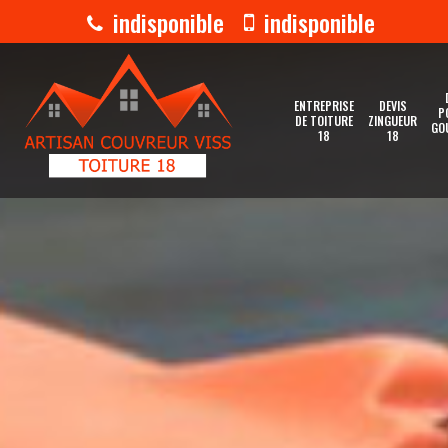
indisponible
indisponible
ENTREPRISE
DEVIS
P
DE TOITURE
ZINGUEUR
GO
18
18