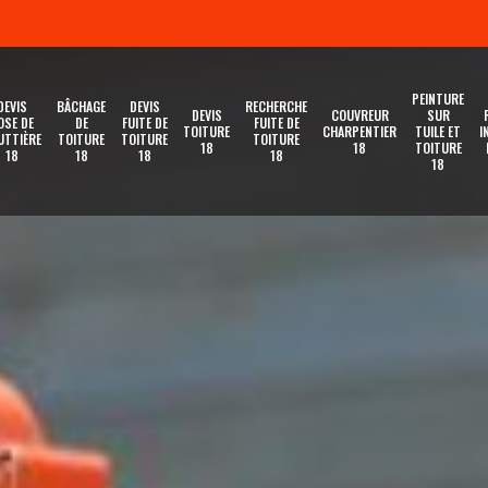
PEINTURE
DEVIS
BÂCHAGE
DEVIS
RECHERCHE
DEVIS
COUVREUR
SUR
OSE DE
DE
FUITE DE
FUITE DE
TOITURE
CHARPENTIER
TUILE ET
I
UTTIÈRE
TOITURE
TOITURE
TOITURE
18
18
TOITURE
18
18
18
18
18