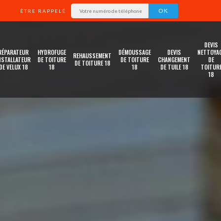
ÊTRE RAPPELÉ
DEVIS
RÉPARATEUR
HYDROFUGE
DÉMOUSSAGE
DEVIS
NETTOYA
REHAUSSEMENT
NSTALLATEUR
DE TOITURE
DE TOITURE
CHANGEMENT
DE
DE TOITURE 18
DE VELUX 18
18
18
DE TUILE 18
TOITUR
18