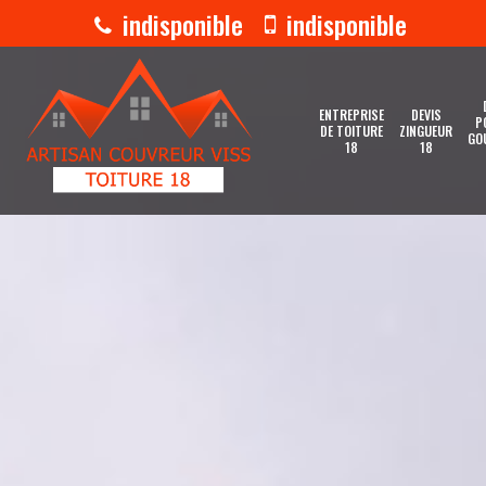
indisponible
indisponible
ENTREPRISE
DEVIS
P
DE TOITURE
ZINGUEUR
GO
18
18