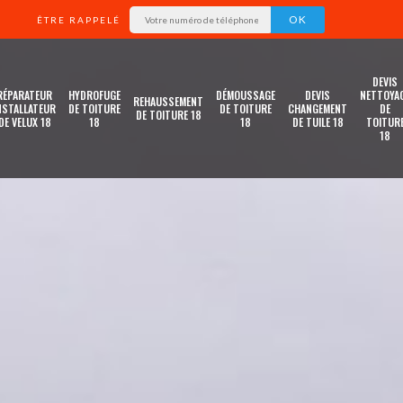
ÊTRE RAPPELÉ
DEVIS
RÉPARATEUR
HYDROFUGE
DÉMOUSSAGE
DEVIS
NETTOYA
REHAUSSEMENT
NSTALLATEUR
DE TOITURE
DE TOITURE
CHANGEMENT
DE
DE TOITURE 18
DE VELUX 18
18
18
DE TUILE 18
TOITUR
18