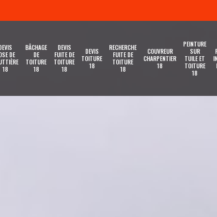
PEINTURE
DEVIS
BÂCHAGE
DEVIS
RECHERCHE
DEVIS
COUVREUR
SUR
OSE DE
DE
FUITE DE
FUITE DE
TOITURE
CHARPENTIER
TUILE ET
I
UTTIÈRE
TOITURE
TOITURE
TOITURE
18
18
TOITURE
18
18
18
18
18