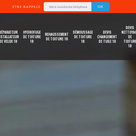
ÊTRE RAPPELÉ
DEVIS
RÉPARATEUR
HYDROFUGE
DÉMOUSSAGE
DEVIS
NETTOYA
REHAUSSEMENT
NSTALLATEUR
DE TOITURE
DE TOITURE
CHANGEMENT
DE
DE TOITURE 18
DE VELUX 18
18
18
DE TUILE 18
TOITUR
18