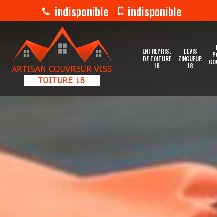
indisponible
indisponible
ENTREPRISE
DEVIS
P
DE TOITURE
ZINGUEUR
GO
18
18