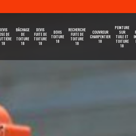
PEINTURE
DEVIS
BÂCHAGE
DEVIS
RECHERCHE
DEVIS
COUVREUR
SUR
OSE DE
DE
FUITE DE
FUITE DE
TOITURE
CHARPENTIER
TUILE ET
I
UTTIÈRE
TOITURE
TOITURE
TOITURE
18
18
TOITURE
18
18
18
18
18