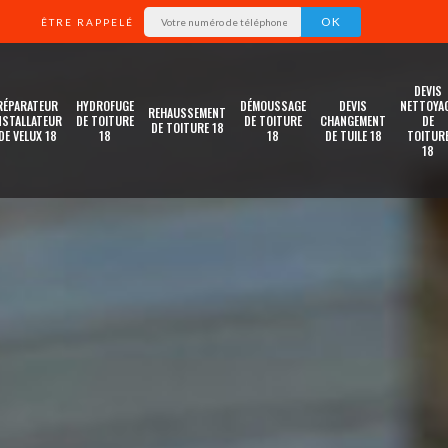
ÊTRE RAPPELÉ
DEVIS
RÉPARATEUR
HYDROFUGE
DÉMOUSSAGE
DEVIS
NETTOYA
REHAUSSEMENT
NSTALLATEUR
DE TOITURE
DE TOITURE
CHANGEMENT
DE
DE TOITURE 18
DE VELUX 18
18
18
DE TUILE 18
TOITUR
18