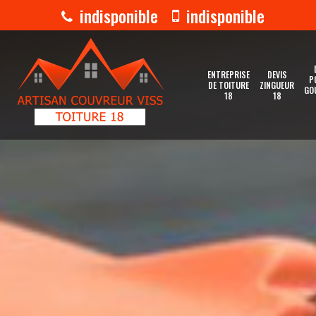
indisponible
indisponible
ENTREPRISE
DEVIS
P
DE TOITURE
ZINGUEUR
GO
18
18