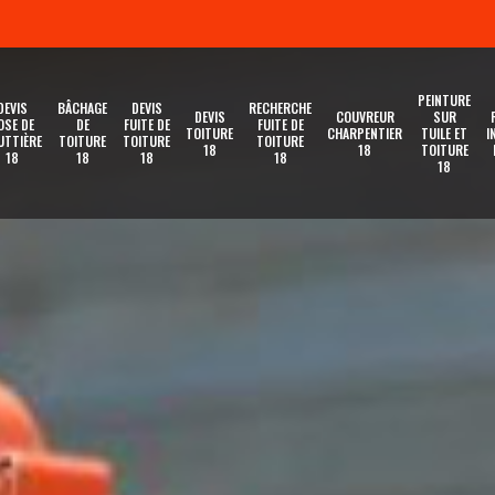
PEINTURE
DEVIS
BÂCHAGE
DEVIS
RECHERCHE
DEVIS
COUVREUR
SUR
OSE DE
DE
FUITE DE
FUITE DE
TOITURE
CHARPENTIER
TUILE ET
I
UTTIÈRE
TOITURE
TOITURE
TOITURE
18
18
TOITURE
18
18
18
18
18