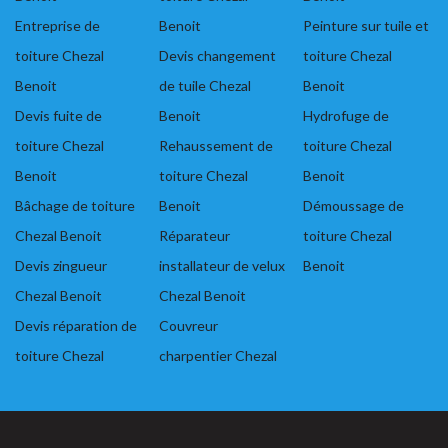
Entreprise de
Benoit
Peinture sur tuile et
toiture Chezal
Devis changement
toiture Chezal
Benoit
de tuile Chezal
Benoit
Devis fuite de
Benoit
Hydrofuge de
toiture Chezal
Rehaussement de
toiture Chezal
Benoit
toiture Chezal
Benoit
Bâchage de toiture
Benoit
Démoussage de
Chezal Benoit
Réparateur
toiture Chezal
Devis zingueur
installateur de velux
Benoit
Chezal Benoit
Chezal Benoit
Devis réparation de
Couvreur
toiture Chezal
charpentier Chezal