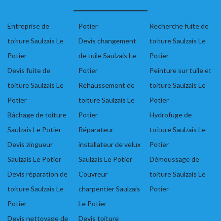
Entreprise de
Potier
Recherche fuite de
toiture Saulzais Le
Devis changement
toiture Saulzais Le
Potier
de tuile Saulzais Le
Potier
Devis fuite de
Potier
Peinture sur tuile et
toiture Saulzais Le
Rehaussement de
toiture Saulzais Le
Potier
toiture Saulzais Le
Potier
Bâchage de toiture
Potier
Hydrofuge de
Saulzais Le Potier
Réparateur
toiture Saulzais Le
Devis zingueur
installateur de velux
Potier
Saulzais Le Potier
Saulzais Le Potier
Démoussage de
Devis réparation de
Couvreur
toiture Saulzais Le
toiture Saulzais Le
charpentier Saulzais
Potier
Potier
Le Potier
Devis nettoyage de
Devis toiture