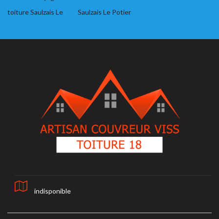
toiture Saulzais Le
Saulzais Le Potier
indisponible