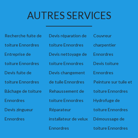
AUTRES SERVICES
Recherche fuite de
Devis réparation de
Couvreur
toiture Ennordres
toiture Ennordres
charpentier
Entreprise de
Devis nettoyage de
Ennordres
toiture Ennordres
toiture Ennordres
Devis toiture
Devis fuite de
Devis changement
Ennordres
toiture Ennordres
de tuile Ennordres
Peinture sur tuile et
Bâchage de toiture
Rehaussement de
toiture Ennordres
Ennordres
toiture Ennordres
Hydrofuge de
Devis zingueur
Réparateur
toiture Ennordres
Ennordres
installateur de velux
Démoussage de
Ennordres
toiture Ennordres