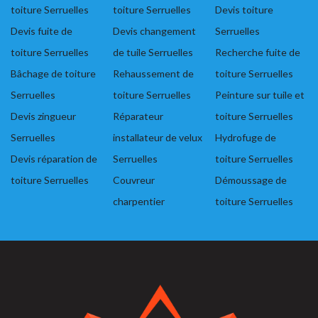
toiture Serruelles
toiture Serruelles
Devis toiture
Devis fuite de
Devis changement
Serruelles
toiture Serruelles
de tuile Serruelles
Recherche fuite de
Bâchage de toiture
Rehaussement de
toiture Serruelles
Serruelles
toiture Serruelles
Peinture sur tuile et
Devis zingueur
Réparateur
toiture Serruelles
Serruelles
installateur de velux
Hydrofuge de
Devis réparation de
Serruelles
toiture Serruelles
toiture Serruelles
Couvreur
Démoussage de
charpentier
toiture Serruelles