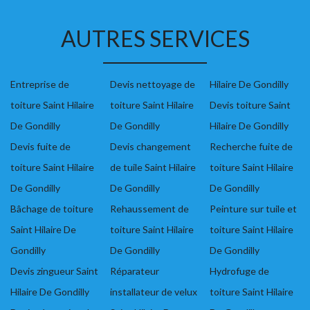
AUTRES SERVICES
Entreprise de
Devis nettoyage de
Hilaire De Gondilly
toiture Saint Hilaire
toiture Saint Hilaire
Devis toiture Saint
De Gondilly
De Gondilly
Hilaire De Gondilly
Devis fuite de
Devis changement
Recherche fuite de
toiture Saint Hilaire
de tuile Saint Hilaire
toiture Saint Hilaire
De Gondilly
De Gondilly
De Gondilly
Bâchage de toiture
Rehaussement de
Peinture sur tuile et
Saint Hilaire De
toiture Saint Hilaire
toiture Saint Hilaire
Gondilly
De Gondilly
De Gondilly
Devis zingueur Saint
Réparateur
Hydrofuge de
Hilaire De Gondilly
installateur de velux
toiture Saint Hilaire