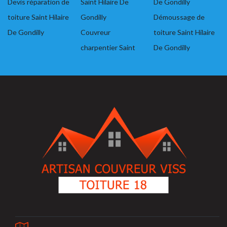
Devis réparation de
Saint Hilaire De
De Gondilly
toiture Saint Hilaire
Gondilly
Démoussage de
De Gondilly
Couvreur
toiture Saint Hilaire
charpentier Saint
De Gondilly