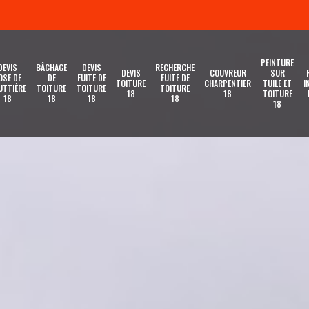
PEINTURE
DEVIS
BÂCHAGE
DEVIS
RECHERCHE
DEVIS
COUVREUR
SUR
OSE DE
DE
FUITE DE
FUITE DE
TOITURE
CHARPENTIER
TUILE ET
I
UTTIÈRE
TOITURE
TOITURE
TOITURE
18
18
TOITURE
18
18
18
18
18