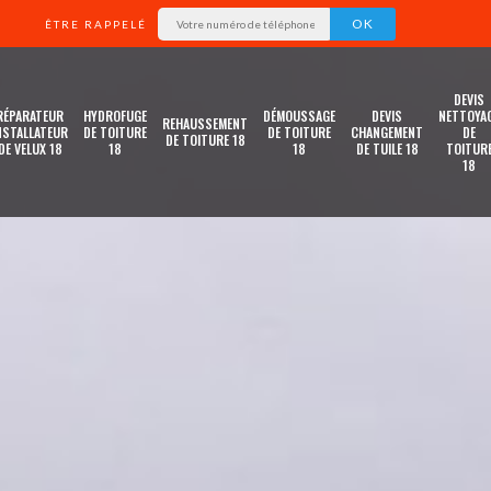
ÊTRE RAPPELÉ
DEVIS
RÉPARATEUR
HYDROFUGE
DÉMOUSSAGE
DEVIS
NETTOYA
REHAUSSEMENT
NSTALLATEUR
DE TOITURE
DE TOITURE
CHANGEMENT
DE
DE TOITURE 18
DE VELUX 18
18
18
DE TUILE 18
TOITUR
18