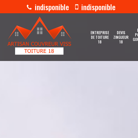
indisponible
indisponible
ENTREPRISE
DEVIS
P
DE TOITURE
ZINGUEUR
GO
18
18