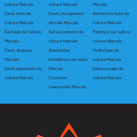
toiture Marcais
toiture Marcais
Marcais
Devis fuite de
Devis changement
Recherche fuite de
toiture Marcais
de tuile Marcais
toiture Marcais
Bâchage de toiture
Rehaussement de
Peinture sur tuile et
Marcais
toiture Marcais
toiture Marcais
Devis zingueur
Réparateur
Hydrofuge de
Marcais
installateur de velux
toiture Marcais
Devis réparation de
Marcais
Démoussage de
toiture Marcais
Couvreur
toiture Marcais
charpentier Marcais