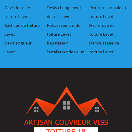
Devis fuite de
Devis changement
Peinture sur tuile et
toiture Levet
de tuile Levet
toiture Levet
Bâchage de toiture
Rehaussement de
Hydrofuge de
Levet
toiture Levet
toiture Levet
Devis zingueur
Réparateur
Démoussage de
Levet
installateur de velux
toiture Levet