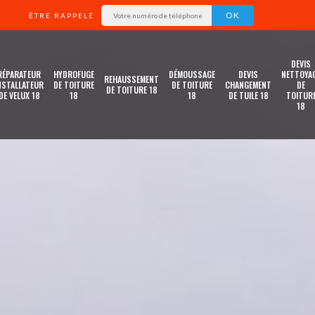
ÊTRE RAPPELÉ
DEVIS
RÉPARATEUR
HYDROFUGE
DÉMOUSSAGE
DEVIS
NETTOYA
REHAUSSEMENT
NSTALLATEUR
DE TOITURE
DE TOITURE
CHANGEMENT
DE
DE TOITURE 18
DE VELUX 18
18
18
DE TUILE 18
TOITUR
18