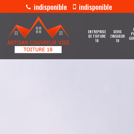
indisponible
indisponible
ENTREPRISE
DEVIS
P
DE TOITURE
ZINGUEUR
GO
18
18