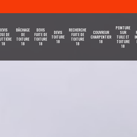
PEINTURE
DEVIS
BÂCHAGE
DEVIS
RECHERCHE
DEVIS
COUVREUR
SUR
OSE DE
DE
FUITE DE
FUITE DE
TOITURE
CHARPENTIER
TUILE ET
I
UTTIÈRE
TOITURE
TOITURE
TOITURE
18
18
TOITURE
18
18
18
18
18