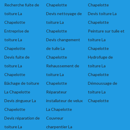
Recherche fuite de
Chapelotte
Chapelotte
toiture La
Devis nettoyage de
Devis toiture La
Chapelotte
toiture La
Chapelotte
Entreprise de
Chapelotte
Peinture sur tuile et
toiture La
Devis changement
toiture La
Chapelotte
de tuile La
Chapelotte
Devis fuite de
Chapelotte
Hydrofuge de
toiture La
Rehaussement de
toiture La
Chapelotte
toiture La
Chapelotte
Bâchage de toiture
Chapelotte
Démoussage de
La Chapelotte
Réparateur
toiture La
Devis zingueur La
installateur de velux
Chapelotte
Chapelotte
La Chapelotte
Devis réparation de
Couvreur
toiture La
charpentier La