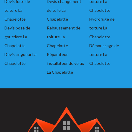
Devis fuite de
Devis changement
toiture La
toiture La
de tuile La
Chapelotte
Chapelotte
Chapelotte
Hydrofuge de
Devis pose de
Rehaussement de
toiture La
gouttière La
toiture La
Chapelotte
Chapelotte
Chapelotte
Démoussage de
Devis zingueur La
Réparateur
toiture La
Chapelotte
installateur de velux
Chapelotte
La Chapelotte