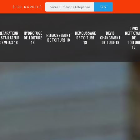
ÊTRE RAPPELÉ
DEVIS
RÉPARATEUR
HYDROFUGE
DÉMOUSSAGE
DEVIS
NETTOYA
REHAUSSEMENT
NSTALLATEUR
DE TOITURE
DE TOITURE
CHANGEMENT
DE
DE TOITURE 18
DE VELUX 18
18
18
DE TUILE 18
TOITUR
18