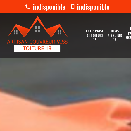
indisponible
indisponible
ENTREPRISE
DEVIS
P
DE TOITURE
ZINGUEUR
GO
18
18