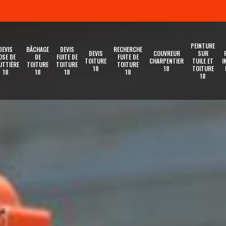
PEINTURE
DEVIS
BÂCHAGE
DEVIS
RECHERCHE
DEVIS
COUVREUR
SUR
OSE DE
DE
FUITE DE
FUITE DE
TOITURE
CHARPENTIER
TUILE ET
I
UTTIÈRE
TOITURE
TOITURE
TOITURE
18
18
TOITURE
18
18
18
18
18