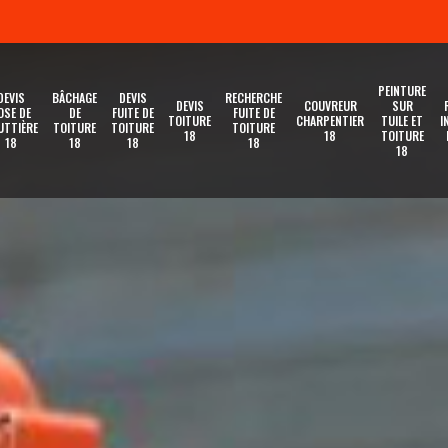
PEINTURE
DEVIS
BÂCHAGE
DEVIS
RECHERCHE
DEVIS
COUVREUR
SUR
OSE DE
DE
FUITE DE
FUITE DE
TOITURE
CHARPENTIER
TUILE ET
I
UTTIÈRE
TOITURE
TOITURE
TOITURE
18
18
TOITURE
18
18
18
18
18