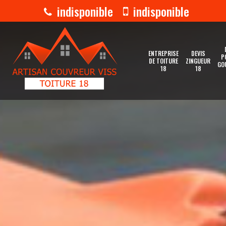
indisponible
indisponible
ENTREPRISE
DEVIS
P
DE TOITURE
ZINGUEUR
GO
18
18