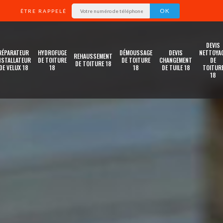
ÊTRE RAPPELÉ
DEVIS
RÉPARATEUR
HYDROFUGE
DÉMOUSSAGE
DEVIS
NETTOYA
REHAUSSEMENT
NSTALLATEUR
DE TOITURE
DE TOITURE
CHANGEMENT
DE
DE TOITURE 18
DE VELUX 18
18
18
DE TUILE 18
TOITUR
18