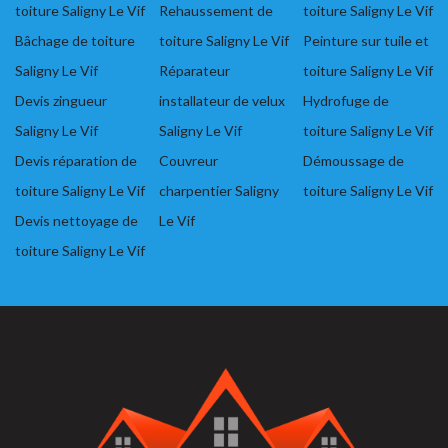
toiture Saligny Le Vif
Rehaussement de
toiture Saligny Le Vif
Bâchage de toiture
toiture Saligny Le Vif
Peinture sur tuile et
Saligny Le Vif
Réparateur
toiture Saligny Le Vif
Devis zingueur
installateur de velux
Hydrofuge de
Saligny Le Vif
Saligny Le Vif
toiture Saligny Le Vif
Devis réparation de
Couvreur
Démoussage de
toiture Saligny Le Vif
charpentier Saligny
toiture Saligny Le Vif
Devis nettoyage de
Le Vif
toiture Saligny Le Vif